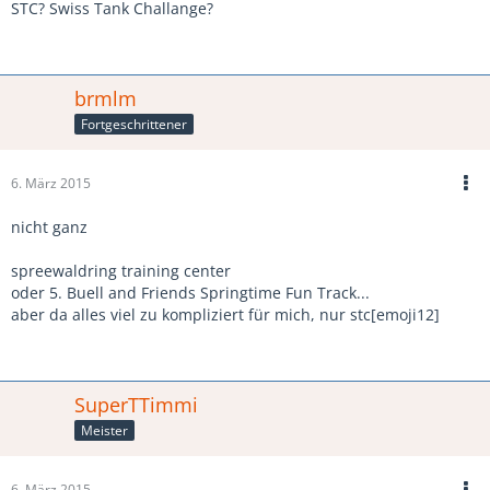
STC? Swiss Tank Challange?
brmlm
Fortgeschrittener
6. März 2015
nicht ganz
spreewaldring training center
oder 5. Buell and Friends Springtime Fun Track...
aber da alles viel zu kompliziert für mich, nur stc[emoji12]
SuperTTimmi
Meister
6. März 2015