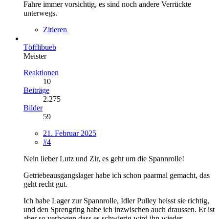
Fahre immer vorsichtig, es sind noch andere Verrückte
unterwegs.
Zitieren
Töfflibueb
Meister
Reaktionen
10
Beiträge
2.275
Bilder
59
21. Februar 2025
#4
Nein lieber Lutz und Zir, es geht um die Spannrolle!
Getriebeausgangslager habe ich schon paarmal gemacht, das
geht recht gut.
Ich habe Lager zur Spannrolle, Idler Pulley heisst sie richtig,
und den Sprengring habe ich inzwischen auch draussen. Er ist
aber so verbogen dass es schwierig wird ihn wieder