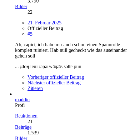
3.790
Bilder
22
21. Februar 2025
Offizieller Beitrag
#5
Ah, capici, ich habe mir auch schon einen Spannrolle
komplett ruiniert. Hab null gecheckt wie das auseinander
gehen soll
... ɟdoʞ lɐɯ ɹǝpǝıʍ ʇɥǝʇs sǝllɐ pun
Vorheriger offizieller Beitrag
Nächster offizieller Beitrag
Zitieren
maddin
Profi
Reaktionen
21
Beiträge
1.539
Bilder