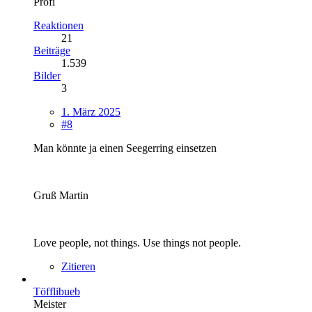
Profi
Reaktionen
21
Beiträge
1.539
Bilder
3
1. März 2025
#8
Man könnte ja einen Seegerring einsetzen
Gruß Martin
Love people, not things. Use things not people.
Zitieren
Töfflibueb
Meister