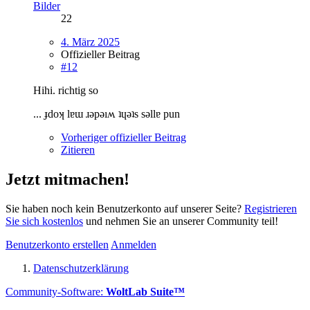
Bilder
22
4. März 2025
Offizieller Beitrag
#12
Hihi. richtig so
... ɟdoʞ lɐɯ ɹǝpǝıʍ ʇɥǝʇs sǝllɐ pun
Vorheriger offizieller Beitrag
Zitieren
Jetzt mitmachen!
Sie haben noch kein Benutzerkonto auf unserer Seite?
Registrieren
Sie sich kostenlos
und nehmen Sie an unserer Community teil!
Benutzerkonto erstellen
Anmelden
Datenschutzerklärung
Community-Software:
WoltLab Suite™