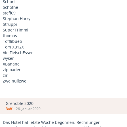
Schori
Schothe
steff69
Stephan Harry
Struppi
SuperTTimmi
thomas
Töfflibueb
Tom XB12X
VielFleischEsser
wyser
XBanane
ziploader
zir
Zweinullzwei
Grenoble 2020
Boff
26. Januar 2020
Das Hotel hat letzte Woche begonnen, Rechnungen