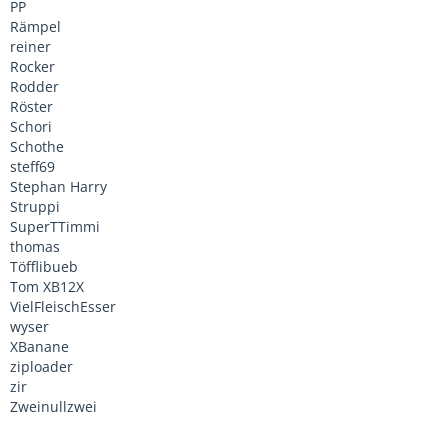
PP
Rämpel
reiner
Rocker
Rodder
Röster
Schori
Schothe
steff69
Stephan Harry
Struppi
SuperTTimmi
thomas
Töfflibueb
Tom XB12X
VielFleischEsser
wyser
XBanane
ziploader
zir
Zweinullzwei