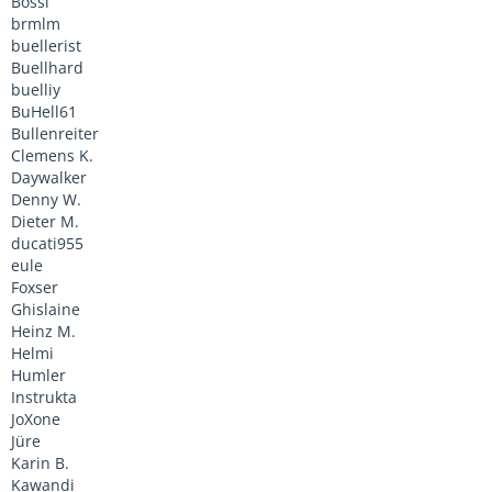
Bossi
brmlm
buellerist
Buellhard
buelliy
BuHell61
Bullenreiter
Clemens K.
Daywalker
Denny W.
Dieter M.
ducati955
eule
Foxser
Ghislaine
Heinz M.
Helmi
Humler
Instrukta
JoXone
Jüre
Karin B.
Kawandi