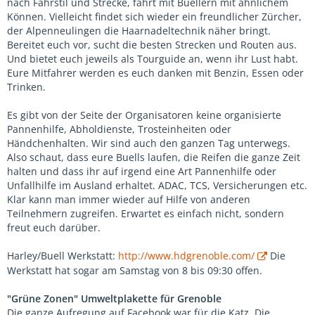
nach Fahrstil und Strecke, fahrt mit Buellern mit ähnlichem
Können. Vielleicht findet sich wieder ein freundlicher Zürcher,
der Alpenneulingen die Haarnadeltechnik näher bringt.
Bereitet euch vor, sucht die besten Strecken und Routen aus.
Und bietet euch jeweils als Tourguide an, wenn ihr Lust habt.
Eure Mitfahrer werden es euch danken mit Benzin, Essen oder
Trinken.
Es gibt von der Seite der Organisatoren keine organisierte
Pannenhilfe, Abholdienste, Trosteinheiten oder
Händchenhalten. Wir sind auch den ganzen Tag unterwegs.
Also schaut, dass eure Buells laufen, die Reifen die ganze Zeit
halten und dass ihr auf irgend eine Art Pannenhilfe oder
Unfallhilfe im Ausland erhaltet. ADAC, TCS, Versicherungen etc.
Klar kann man immer wieder auf Hilfe von anderen
Teilnehmern zugreifen. Erwartet es einfach nicht, sondern
freut euch darüber.
Harley/Buell Werkstatt:
http://www.hdgrenoble.com/
Die
Werkstatt hat sogar am Samstag von 8 bis 09:30 offen.
"Grüne Zonen" Umweltplakette für Grenoble
Die ganze Aufregung auf Facebook war für die Katz. Die