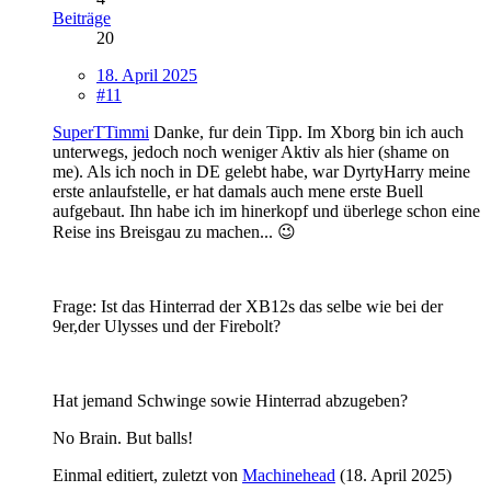
Beiträge
20
18. April 2025
#11
SuperTTimmi
Danke, fur dein Tipp. Im Xborg bin ich auch
unterwegs, jedoch noch weniger Aktiv als hier (shame on
me). Als ich noch in DE gelebt habe, war DyrtyHarry meine
erste anlaufstelle, er hat damals auch mene erste Buell
aufgebaut. Ihn habe ich im hinerkopf und überlege schon eine
Reise ins Breisgau zu machen... 😉
Frage: Ist das Hinterrad der XB12s das selbe wie bei der
9er,der Ulysses und der Firebolt?
Hat jemand Schwinge sowie Hinterrad abzugeben?
No Brain. But balls!
Einmal editiert, zuletzt von
Machinehead
(
18. April 2025
)