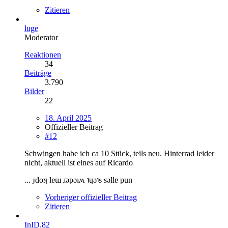
Zitieren
luge
Moderator
Reaktionen
34
Beiträge
3.790
Bilder
22
18. April 2025
Offizieller Beitrag
#12
Schwingen habe ich ca 10 Stück, teils neu. Hinterrad leider
nicht, aktuell ist eines auf Ricardo
... ɟdoʞ lɐɯ ɹǝpǝıʍ ʇɥǝʇs sǝllɐ pun
Vorheriger offizieller Beitrag
Zitieren
InID.82