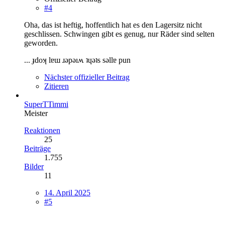
#4
Oha, das ist heftig, hoffentlich hat es den Lagersitz nicht
geschlissen. Schwingen gibt es genug, nur Räder sind selten
geworden.
... ɟdoʞ lɐɯ ɹǝpǝıʍ ʇɥǝʇs sǝllɐ pun
Nächster offizieller Beitrag
Zitieren
SuperTTimmi
Meister
Reaktionen
25
Beiträge
1.755
Bilder
11
14. April 2025
#5