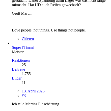
gestaucht. Daher Spannung aufm Lager was das nicht lange
mitmacht. Hat HD auch Reifen gewechselt?
Gruß Martin
Love people, not things. Use things not people.
Zitieren
SuperTTimmi
Meister
Reaktionen
25
Beiträge
1.755
Bilder
11
13. April 2025
#3
Ich teile Martins Einschätzung.