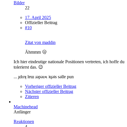
Bilder
22
17. April 2025
Offizieller Beitrag
#10
Zitat von maddin
Ähmmm 🫢
Ich hier eindeutige nationale Positionen vertreten, ich hoffe du
tolerierst das. 😉
... ɟdoʞ lɐɯ ɹǝpǝıʍ ʇɥǝʇs sǝllɐ pun
Vorheriger offizieller Beitrag
Nächster offizieller Beitrag
Zitieren
Machinehead
Anfänger
Reaktionen
4