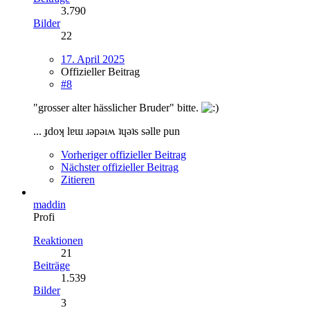
3.790
Bilder
22
17. April 2025
Offizieller Beitrag
#8
"grosser alter hässlicher Bruder" bitte.
... ɟdoʞ lɐɯ ɹǝpǝıʍ ʇɥǝʇs sǝllɐ pun
Vorheriger offizieller Beitrag
Nächster offizieller Beitrag
Zitieren
maddin
Profi
Reaktionen
21
Beiträge
1.539
Bilder
3