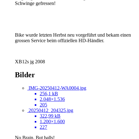
Schwinge gefressen!
Bike wurde letzten Herbst neu vorgeführt und bekam einen
grossen Service beim offiziellen HD-Händler.
XB12s jg 2008
Bilder
IMG-20250412-WA0004.jpg
256,1 kB
2.048×1.536
205
20250412_204325.jpg
322,99 kB
1.200×1.600
227
No Brain. But balls!