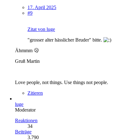
17. April 2025
#9
Zitat von luge
"grosser alter hässlicher Bruder" bitte.
Ähmmm 🫢
Gruß Martin
Love people, not things. Use things not people.
Zitieren
luge
Moderator
Reaktionen
34
Beiträge
3.790