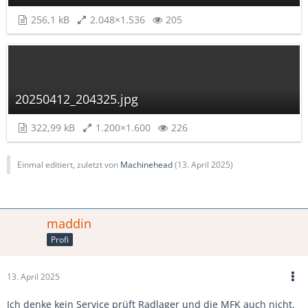
256,1 kB
2.048×1.536
205
20250412_204325.jpg
322,99 kB
1.200×1.600
226
Einmal editiert, zuletzt von
Machinehead
(
13. April 2025
)
maddin
Profi
13. April 2025
Ich denke kein Service prüft Radlager und die MFK auch nicht.