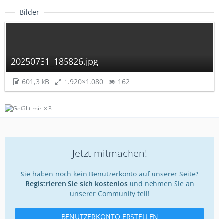
Bilder
20250731_185826.jpg
601,3 kB
1.920×1.080
162
3
Jetzt mitmachen!
Sie haben noch kein Benutzerkonto auf unserer Seite?
Registrieren Sie sich kostenlos
und nehmen Sie an
unserer Community teil!
BENUTZERKONTO ERSTELLEN